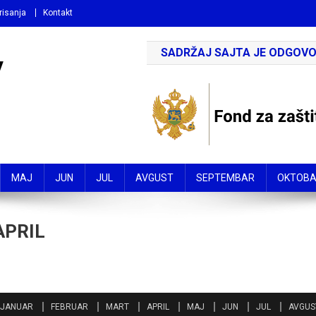
risanja
Kontakt
SADRŽAJ SAJTA JE ODGOVO
V
MAJ
JUN
JUL
AVGUST
SEPTEMBAR
OKTOB
APRIL
JANUAR
FEBRUAR
MART
APRIL
MAJ
JUN
JUL
AVGUS