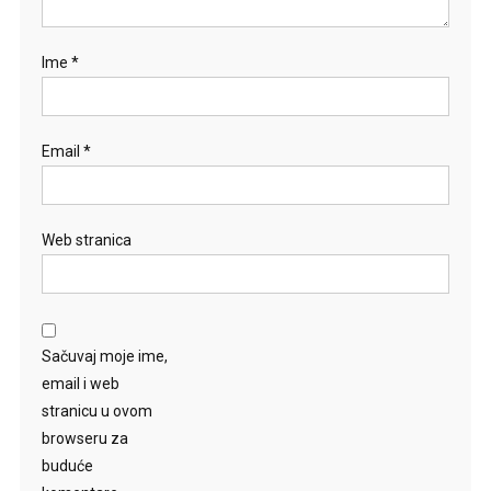
Ime
*
Email
*
Web stranica
Sačuvaj moje ime,
email i web
stranicu u ovom
browseru za
buduće