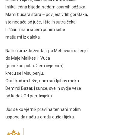
I slika jedna blijeda: sedam osamih odžaka.
Mami busara stara – povijest vrlih gorštaka,
sto nedaća od juče, i što ih sutra čeka.
Lišćari znani srcem punim sebe
mašu mi iz daleka.
Na licu brazde života, i po Mehovom stijenju
do Maje Malikes il’ Vuča
(ponekad pobrežjem cvjetnim)
kreću se i visu penju.
Oni, i kad im teže, nam su i ljubav meka.
Demirdi Bazar, i sunce, sve ih ovdje veže
od kada? Od pamtivijeka.
Još se ko vjernik pravi na tenhani molim
uspone da nađu u gradu duše i lijeka.