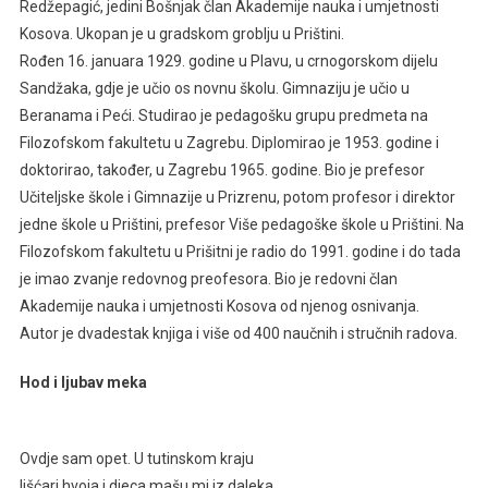
Redžepagić, jedini Bošnjak član Akademije nauka i umjetnosti
2010.
Kosova. Ukopan je u gradskom groblju u Prištini.
GODINE
Rođen 16. januara 1929. godine u Plavu, u crnogorskom dijelu
UMRO
JAŠAR
Sandžaka, gdje je učio os novnu školu. Gimnaziju je učio u
REDŽEPAGIĆ
Beranama i Peći. Studirao je pedagošku grupu predmeta na
Filozofskom fakultetu u Zagrebu. Diplomirao je 1953. godine i
doktorirao, također, u Zagrebu 1965. godine. Bio je prefesor
Učiteljske škole i Gimnazije u Prizrenu, potom profesor i direktor
jedne škole u Prištini, prefesor Više pedagoške škole u Prištini. Na
Filozofskom fakultetu u Prišitni je radio do 1991. godine i do tada
je imao zvanje redovnog preofesora. Bio je redovni član
Akademije nauka i umjetnosti Kosova od njenog osnivanja.
Autor je dvadestak knjiga i više od 400 naučnih i stručnih radova.
Hod i ljubav meka
Ovdje sam opet. U tutinskom kraju
lišćari hvoja i djeca mašu mi iz daleka.