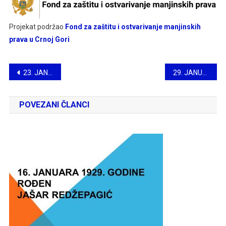
Projekat podržao
Fond za zaštitu i ostvarivanje manjinskih
prava u Crnoj Gori
Navigacija
23. JANUARA 2014. GODINE UMRO ALIJA DŽOGOVIĆ
29. JANUARA 1887. GODINE UMRO PLJEVALJSKI MUFTIJA
članaka
POVEZANI ČLANCI