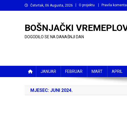
Preskočite
O projektu
Pravila komenta
Četvrtak, 06 Augusta, 2026
na
sadržaj
BOŠNJAČKI VREMEPLO
DOGODILO SE NA DANAŠNJI DAN
JANUAR
FEBRUAR
MART
APRIL
MJESEC:
JUNI 2024.