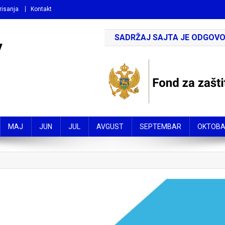
risanja
Kontakt
SADRŽAJ SAJTA JE ODGOVO
V
MAJ
JUN
JUL
AVGUST
SEPTEMBAR
OKTOB