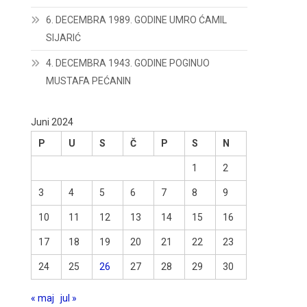
6. DECEMBRA 1989. GODINE UMRO ĆAMIL
SIJARIĆ
4. DECEMBRA 1943. GODINE POGINUO
MUSTAFA PEĆANIN
Juni 2024
P
U
S
Č
P
S
N
1
2
3
4
5
6
7
8
9
10
11
12
13
14
15
16
17
18
19
20
21
22
23
24
25
26
27
28
29
30
« maj
jul »