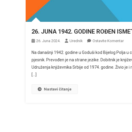
26. JUNA 1942. GODINE ROĐEN ISM
Na
26. Juna 2024.
Urednik
Ostavite Komentar
26.
Na današnji 1942. godine u Goduši kod Bijelog Polja u
JUN
pjesnik. Prevođen je na strane jezike. Dobitnik je knjiž
1942
Udruženja književnika Srbije od 1974. godine. Živio je i
GOD
[…]
ROĐ
ISME
REB
Nastavi čitanje