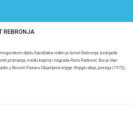
ET REBRONJA
 crnogorskom dijelu Sandžaka rođen je Ismet Rebronja, bošnjački
A
evnih priznanja, među kojima i nagrade Risto Ratković. Bio je član
.
 radio u Novom Pazaru.Objavljene knjige: Knjiga rabja, poezija (1972),
INE
EN
T
RONJA